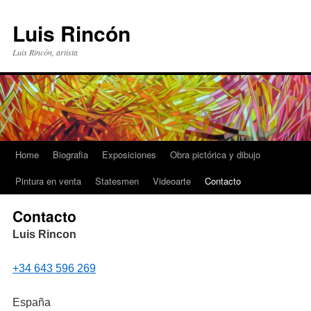
Luis Rincón
Luis Rincón, artista
Home
Biografia
Exposiciones
Obra pictórica y dibujo
Pintura en venta
Statesmen
Videoarte
Contacto
Contacto
Luis Rincon
+34 643 596 269
España